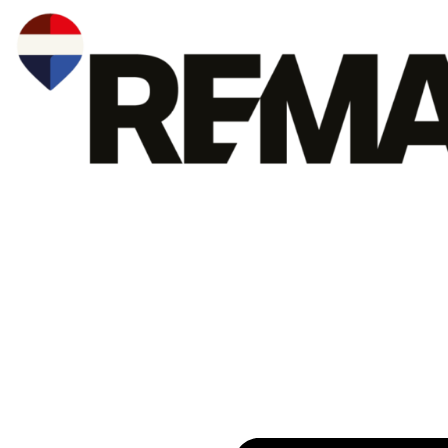
Přejít
k
obsahu