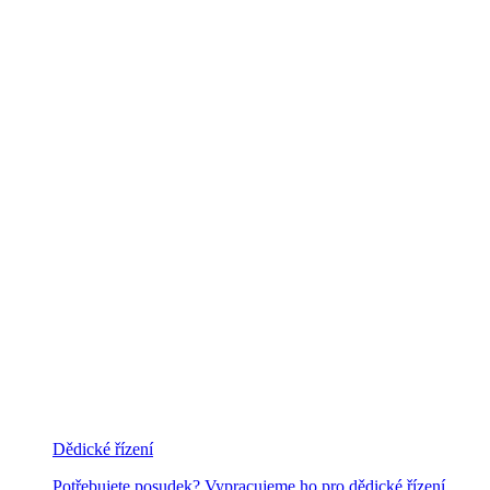
Dědické řízení
Potřebujete posudek? Vypracujeme ho pro dědické řízení.