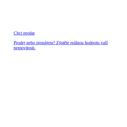
Chci prodat
Prodej nebo pronájem? Zjistěte reálnou hodnotu vaší
nemovitosti.